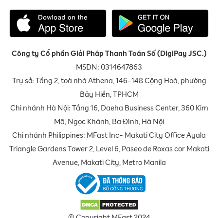
Công ty Cổ phần Giải Pháp Thanh Toán Số (DigiPay JSC.)
MSDN: 0314647863
Trụ sở: Tầng 2, toà nhà Athena, 146-148 Cộng Hoà, phường
Bảy Hiền, TPHCM
Chi nhánh Hà Nội: Tầng 16, Daeha Business Center, 360 Kim
Mã, Ngọc Khánh, Ba Đình, Hà Nội
Chi nhánh Philippines: MFast Inc- Makati City Office Ayala
Triangle Gardens Tower 2, Level 6, Paseo de Roxas cor Makati
Avenue, Makati City, Metro Manila
© Copyright MFast 2024