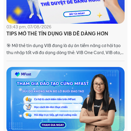
03:43 pm, 07/08/2026
TIPS MỞ THẺ TÍN DỤNG VIB DỄ DÀNG HƠN
🎯 Mở thẻ tín dụng VIB đang là dự án tiềm năng cơ hội tạo
thu nhập tốt với đa dạng dòng thẻ: VIB One Card, VIB oto,
VIB Max 👉 Muốn tăng tỷ lệ thẻ tín