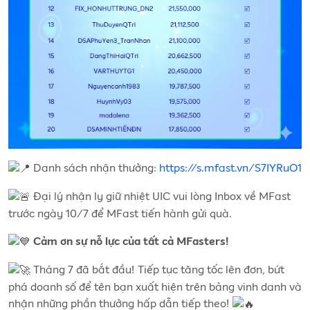
Danh sách nhận thưởng:
https://s.mfast.vn/S7IYRuO1
Đại lý nhận ly giữ nhiệt UIC vui lòng Inbox về MFast
trước ngày 10/7 để MFast tiến hành gửi quà.
Cảm ơn sự nỗ lực của tất cả MFasters!
Tháng 7 đã bắt đầu! Tiếp tục tăng tốc lên đơn, bứt
phá doanh số để tên bạn xuất hiện trên bảng vinh danh và
nhận những phần thưởng hấp dẫn tiếp theo!