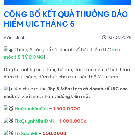
CÔNG BỐ KẾT QUẢ THƯỞNG BẢO
HIỂM UIC THÁNG 6
#Vinh danh
03/07/2026
Tháng 6 bùng nổ với doanh số Bảo hiểm UIC
vượt
!
mốc 1,5 TỶ ĐỒNG
Đây là một kỳ tích đáng tự hào, được tạo nên từ tinh thần
dám thử thách, dám bứt phá của toàn thể MFasters.
Xin chúc mừng
Top 5 MFasters có doanh số UIC cao
đã xuất sắc nhận
:
nhất
thưởng tiền mặt
Huỳnhnhânđức
–
1.500.000đ
FixQuynhNhuĐN1
–
1.000.000đ
FixXuanMi
–
500.000đ