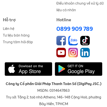
Điều khoản chung về xử lý dữ
liệu cá nhân
Hỗ trợ
Hotline
0899 909 789
Liên hệ
Tư liệu bán hàng
Trung tâm hỏi đáp
Công ty Cổ phần Giải Pháp Thanh Toán Số (DigiPay JSC.)
MSDN: 0314647863
Trụ sở: Tầng 2, toà nhà Athena, 146-148 Cộng Hoà, phường
Bảy Hiền, TPHCM