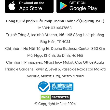
Công ty Cổ phần Giải Pháp Thanh Toán Số (DigiPay JSC.)
MSDN: 0314647863
Trụ sở: Tầng 2, toà nhà Athena, 146-148 Cộng Hoà, phường
Bảy Hiền, TPHCM
Chi nhánh Hà Nội: Tầng 16, Daeha Business Center, 360 Kim
Mã, Ngọc Khánh, Ba Đình, Hà Nội
Chi nhánh Philippines: MFast Inc- Makati City Office Ayala
Triangle Gardens Tower 2, Level 6, Paseo de Roxas cor Makati
Avenue, Makati City, Metro Manila
© Copyright MFast 2024