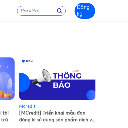
Đăng
ký
Mcredit
 thí
[MCredit] Triển khai mẫu đơn
 trú
đăng kí sử dụng sản phẩm dịch vụ
mới