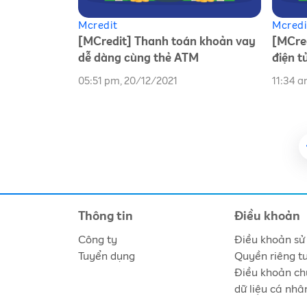
Mcredit
Mcredi
[MCredit] Thanh toán khoản vay
[MCred
dễ dàng cùng thẻ ATM
điện t
05:51 pm, 20/12/2021
11:34 a
Thông tin
Điều khoản
Công ty
Điều khoản sử
Tuyển dụng
Quyền riêng t
Điều khoản ch
dữ liệu cá nhâ