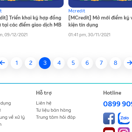
t
Mcredit
it] Triển khai ký hợp đồng
[MCredit] Mở mới điểm ký 
ử tại các điểm giao dịch MB
kiện tín dụng
m, 09/12/2021
01:41 pm, 30/11/2021
1
2
3
4
5
6
7
8
Hỗ trợ
Hotline
 dụng
Liên hệ
0899 90
ư
Tư liệu bán hàng
ung về xử lý
Trung tâm hỏi đáp
n