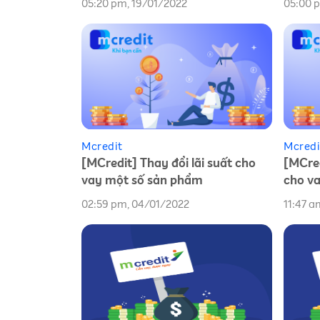
05:20 pm, 19/01/2022
05:00 
Mcredit
Mcredi
[MCredit] Thay đổi lãi suất cho
[MCre
vay một số sản phẩm
cho v
02:59 pm, 04/01/2022
11:47 a