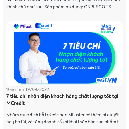
MCredit xin thông báo điều chỉnh về quy định kiểm tra Sim
chính chủ như sau: Sản phẩm áp dụng: CS RL SCO TS
MOBI 60 và CS RL SCO CIC VINA 60 Nội dung điều chỉn
10:37 am, 19/09/2022
7 tiêu chí nhận diện khách hàng chất lượng tốt tại
MCredit
Nhằm mục đích hỗ trợ các bạn MFaster có thêm bí quyết
hay bỏ túi, và tăng doanh số khi khai thác bán sản phẩm tài
chính tại MCredit. MFast chia sẻ 7 tiêu chí nh