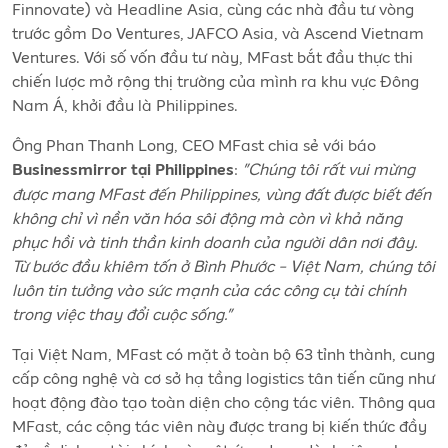
Finnovate) và Headline Asia, cùng các nhà đầu tư vòng
trước gồm Do Ventures, JAFCO Asia, và Ascend Vietnam
Ventures. Với số vốn đầu tư này, MFast bắt đầu thực thi
chiến lược mở rộng thị trường của mình ra khu vực Đông
Nam Á, khởi đầu là Philippines.
Ông Phan Thanh Long, CEO MFast chia sẻ với báo
:
"Chúng tôi rất vui mừng
Businessmirror tại Philippines
được mang MFast đến Philippines, vùng đất được biết đến
không chỉ vì nền văn hóa sôi động mà còn vì khả năng
phục hồi và tinh thần kinh doanh của người dân nơi đây.
Từ bước đầu khiêm tốn ở Bình Phước - Việt Nam, chúng tôi
luôn tin tưởng vào sức mạnh của các công cụ tài chính
trong việc thay đổi cuộc sống."
Tại Việt Nam, MFast có mặt ở toàn bộ 63 tỉnh thành, cung
cấp công nghệ và cơ sở hạ tầng logistics tân tiến cũng như
hoạt động đào tạo toàn diện cho cộng tác viên. Thông qua
MFast, các cộng tác viên này được trang bị kiến thức đầy