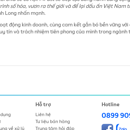
trình số hóa, vươn ra thế giới và để lại dấu ấn Việt Nam t
h Long nhấn mạnh.
 hoạt động kinh doanh, cùng cam kết gắn bó bền vững với
, uy tín và trách nhiệm tiên phong của mình trong ngành 
Hỗ trợ
Hotline
 dụng
Liên hệ
0899 90
ư
Tư liệu bán hàng
ung về xử lý
Trung tâm hỏi đáp