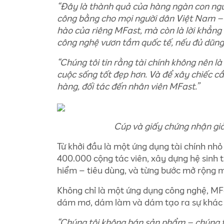
“Đây là thành quả của hàng ngàn con ngườ
công bằng cho mọi người dân Việt Nam – t
hào của riêng MFast, mà còn là lời khẳng
công nghệ vươn tầm quốc tế, nếu đủ dũng c
“Chúng tôi tin rằng tài chính không nên l
cuộc sống tốt đẹp hơn. Và để xây chiếc cầ
hàng, đối tác đến nhân viên MFast.”
Cúp và giấy chứng nhận gi
Từ khởi đầu là một ứng dụng tài chính nh
400.000 cộng tác viên, xây dựng hệ sinh th
hiểm – tiêu dùng, và từng bước mở rộng 
Không chỉ là một ứng dụng công nghệ, MFa
dám mơ, dám làm và dám tạo ra sự khác 
“Chúng tôi không bán sản phẩm – chúng tô