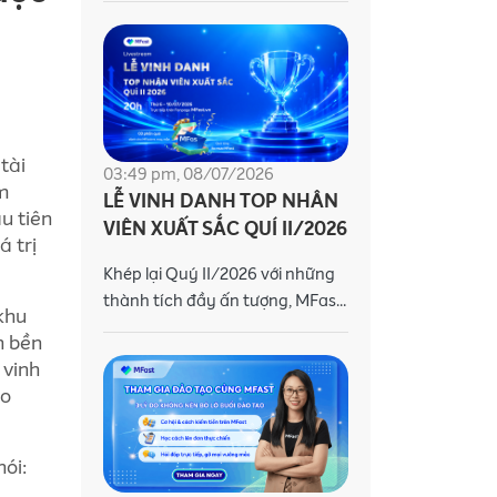
tăng thu nhập. Trang bị kiến
thức và kỹ năng
tài
03:49 pm, 08/07/2026
m
LỄ VINH DANH TOP NHÂN
u tiên
VIÊN XUẤT SẮC QUÍ II/2026
á trị
Khép lại Quý II/2026 với những
thành tích đầy ấn tượng, MFast
khu
trân trọng ghi nhận và cảm ơn
n bền
sự nỗ lực, cống hiến không
 vinh
ngừng của các MFasters trên
ho
hành tr�
ói: