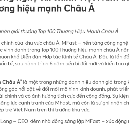
ương hiệu mạnh Châu Á
nhận giải thưởng Top 100 Thương Hiệu Mạnh Châu Á
 chính của khu vực châu Á, MFast – nền tảng công nghệ 
ợc vinh danh trong Top 100 Thương hiệu mạnh châu Á nă
khuôn khổ Diễn đàn Hợp tác Kinh tế Châu Á. Đây là lần đầ
 tế, sau hành trình 6 năm bền bỉ đổi mới và kiến tạo gi
h Châu Á”
là một trong những danh hiệu danh giá trong 
ng góp nổi bật về đổi mới mô hình kinh doanh, phát triể
i chính và có ảnh hưởng tích cực đến cộng đồng. Sự kiện
 năng lực cạnh tranh của MFast, mà còn là sự ghi nhận c
p trẻ Việt Nam trên thị trường khu vực.
h Long – CEO kiêm nhà đồng sáng lập MFast – xúc động n