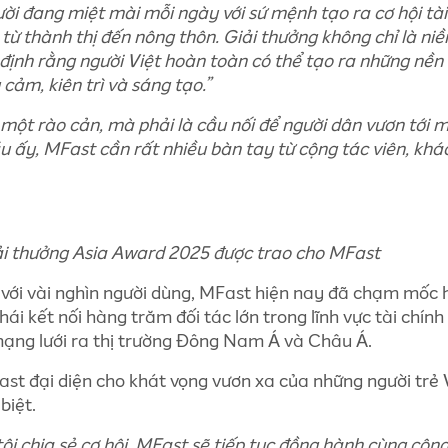
i đang miệt mài mỗi ngày với sứ mệnh tạo ra cơ hội tài
ừ thành thị đến nông thôn. Giải thưởng không chỉ là ni
 định rằng người Việt hoàn toàn có thể tạo ra những nền
ảm, kiên trì và sáng tạo.”
à một rào cản, mà phải là cầu nối để người dân vươn tới 
u ấy, MFast cần rất nhiều bàn tay từ cộng tác viên, khá
ải thưởng Asia Award 2025 được trao cho MFast
ỏ với vài nghìn người dùng, MFast hiện nay đã chạm mốc 
ái kết nối hàng trăm đối tác lớn trong lĩnh vực tài chính
mạng lưới ra thị trường Đông Nam Á và Châu Á.
st đại diện cho khát vọng vươn xa của những người trẻ 
biệt.
i chia sẻ cơ hội. MFast sẽ tiếp tục đồng hành cùng cộng