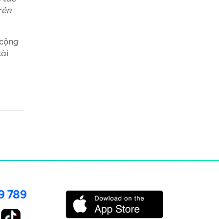
rên
 cộng
tài
9 789