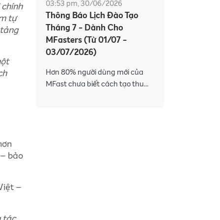
03:53 pm, 30/06/2026
 chính
Thông Báo Lịch Đào Tạo
ềm tự
Tháng 7 - Dành Cho
 tảng
MFasters (Từ 01/07 -
03/07/2026)
một
Hơn 80% người dùng mới của
ch
MFast chưa biết cách tạo thu
nhập với các sản phẩm đa dạng
và công cụ hỗ trợ mạnh mẽ trên
app MFast. Hiểu được điều đó,
MF
hơn
 – bảo
Việt –
 tác