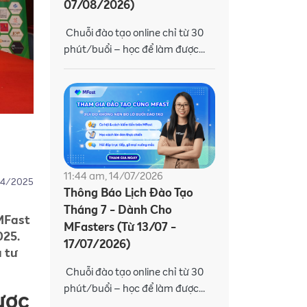
07/08/2026)
Chuỗi đào tạo online chỉ từ 30
phút/buổi – học để làm được
việc, biết cách lên đơn và gia
tăng thu nhập. Trang bị kiến
thức và kỹ năng
11:44 am, 14/07/2026
4/2025
Thông Báo Lịch Đào Tạo
Tháng 7 - Dành Cho
 MFast
MFasters (Từ 13/07 -
025.
17/07/2026)
a tư
Chuỗi đào tạo online chỉ từ 30
phút/buổi – học để làm được
ược
việc, biết cách lên đơn và gia