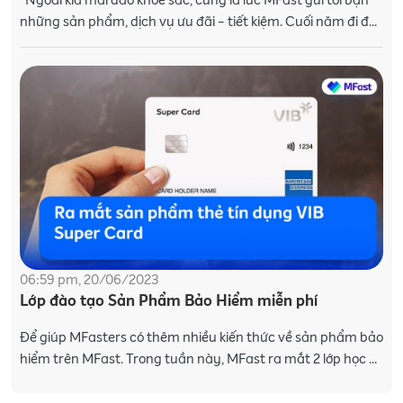
Ngoài kia mai đào khoe sắc, cũng là lúc MFast gửi tới bạn
những sản phẩm, dịch vụ ưu đãi - tiết kiệm. Cuối năm đi đó
đi đây, an toàn của gia đình
06:59 pm, 20/06/2023
Lớp đào tạo Sản Phẩm Bảo Hiểm miễn phí
Để giúp MFasters có thêm nhiều kiến thức về sản phẩm bảo
hiểm trên MFast. Trong tuần này, MFast ra mắt 2 lớp học cơ
bản và chuyên sâu cho những "sale bảo hi�