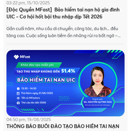
03:22 pm, 15/10/2025
[Độc Quyền MFast] Bảo hiểm tai nạn hộ gia đình
UIC - Cơ hội hốt bội thu nhập dịp Tết 2026
Gần cuối năm, nhu cầu di chuyển, công tác, du lịch… đều
tăng cao. Cuộc sống luôn tiềm ẩn những rủi ro bất ngờ –
chỉ một biến cố nhỏ cũng có t
04:50 pm, 19/08/2025
THÔNG BÁO BUỔI ĐÀO TẠO BẢO HIỂM TAI NẠN