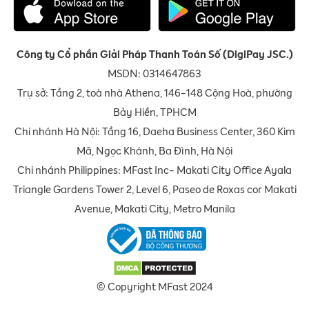
Công ty Cổ phần Giải Pháp Thanh Toán Số (DigiPay JSC.)
MSDN: 0314647863
Trụ sở: Tầng 2, toà nhà Athena, 146-148 Cộng Hoà, phường
Bảy Hiền, TPHCM
Chi nhánh Hà Nội: Tầng 16, Daeha Business Center, 360 Kim
Mã, Ngọc Khánh, Ba Đình, Hà Nội
Chi nhánh Philippines: MFast Inc- Makati City Office Ayala
Triangle Gardens Tower 2, Level 6, Paseo de Roxas cor Makati
Avenue, Makati City, Metro Manila
© Copyright MFast 2024