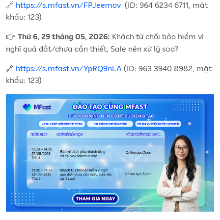
🔗
https://s.mfast.vn/FPJeemov
(ID: 964 6234 6711, mật
khẩu: 123)
👉
Khách từ chối bảo hiểm vì
Thứ 6, 29 tháng 05, 2026:
nghĩ quá đắt/chưa cần thiết, Sale nên xử lý sao?
🔗
https://s.mfast.vn/YpRQ9nLA
(ID: 963 3940 8982, mật
khẩu: 123)