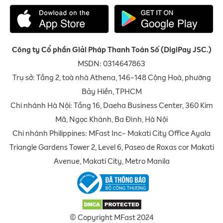
Công ty Cổ phần Giải Pháp Thanh Toán Số (DigiPay JSC.)
MSDN: 0314647863
Trụ sở: Tầng 2, toà nhà Athena, 146-148 Cộng Hoà, phường
Bảy Hiền, TPHCM
Chi nhánh Hà Nội: Tầng 16, Daeha Business Center, 360 Kim
Mã, Ngọc Khánh, Ba Đình, Hà Nội
Chi nhánh Philippines: MFast Inc- Makati City Office Ayala
Triangle Gardens Tower 2, Level 6, Paseo de Roxas cor Makati
Avenue, Makati City, Metro Manila
© Copyright MFast 2024