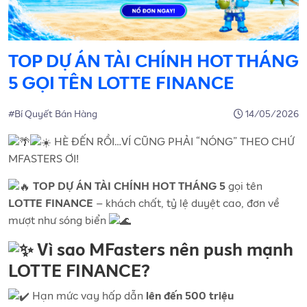
TOP DỰ ÁN TÀI CHÍNH HOT THÁNG
5 GỌI TÊN LOTTE FINANCE
#Bí Quyết Bán Hàng
14/05/2026
HÈ ĐẾN RỒI…VÍ CŨNG PHẢI “NÓNG” THEO CHỨ
MFASTERS ƠI!
gọi tên
TOP DỰ ÁN TÀI CHÍNH HOT THÁNG 5
– khách chất, tỷ lệ duyệt cao, đơn về
LOTTE FINANCE
mượt như sóng biển
Vì sao MFasters nên push mạnh
LOTTE FINANCE?
Hạn mức vay hấp dẫn
lên đến 500 triệu