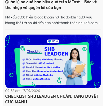
Quản lý nợ quá hạn hiệu quả trên MFast – Bảo vệ
thu nhập và quyền lợi của bạn
Nợ xấu được hiểu là các khoản nợ khó đòi khi người vay
không thể trả nợ khi đến hạn phải thanh toán như đã cam
kết trong hợp đồng tín dụng. Vậy nợ
09:53 am, 17/07/2026
CHECKLIST SHB LEADGEN CHUẨN, TĂNG DUYỆT
CỰC MẠNH