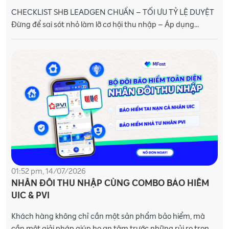
CHECKLIST SHB LEADGEN CHUẨN – TỐI ƯU TỶ LỆ DUYỆT
Đừng để sai sót nhỏ làm lỡ cơ hội thu nhập – Áp dụng
Checklist ngay! Chúc các bạn thành
01:52 pm, 14/07/2026
NHÂN ĐÔI THU NHẬP CÙNG COMBO BẢO HIỂM
UIC & PVI
Khách hàng không chỉ cần một sản phẩm bảo hiểm, mà
cần một giải pháp giúp họ an tâm trước những rủi ro trong