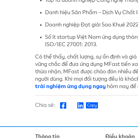
Top 10 doanh nghiệp Công nghệ Thôn
Danh hiệu Sản Phẩm - Dịch Vụ Chất l
Doanh nghiệp Đạt giải Sao Khuê 2022
Số ít startup Việt Nam ứng dụng thành
ISO/IEC 27001: 2013.
Có thể thấy, chất lượng, sự ổn định và gi
vững chắc để đưa ứng dụng MFast tiến xa 
thừa nhận, MFast được chào đón nhiều đế
người dùng. Khi mọi đối tượng đều là khá
trải nghiệm ứng dụng ngay
hôm nay để n
Chia sẻ:
Copy
Thông tin
Điều khoản