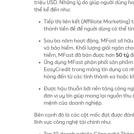
triệu USD. Những lý do giúp người dùng h
thể kể đến như:
Tiếp thị liên kết (Affiliate Marketing
thành tiền đề để người dùng có thể ti
Sau ba năm hoạt động, MFast sở hữu
và bảo hiểm. Khối lượng giải ngân cho
hiểm, MFast đã bán được hơn
50 tỷ
đ
Ứng dụng MFast phân phối sản phẩm đế
EasyCredit trong mảng tín dụng cá nh
hàng đến từ các tỉnh thành xa hoặc k
Được hậu thuẫn bởi nền tảng công ngh
đơn vị uy tín giúp mang lại nguồn thu
mệnh của doanh nghiệp.
Bên cạnh đó là các cột mốc đạt được đánh
lĩnh vực công nghệ tài chính như: