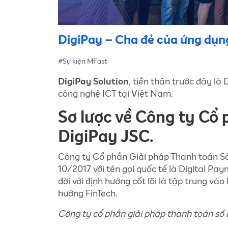
DigiPay – Cha đẻ của ứng dụ
#Sự kiện MFast
DigiPay
Solution
, tiền thân trước đây là
công nghệ ICT tại Việt Nam.
Sơ lược về Công ty Cổ
DigiPay JSC.
Công ty Cổ phần Giải pháp Thanh toán Số D
10/2017 với tên gọi quốc tế là Digital Pa
đời với định hướng cốt lõi là tập trung và
hướng FinTech.
Công ty cổ phần giải pháp thanh toán số 