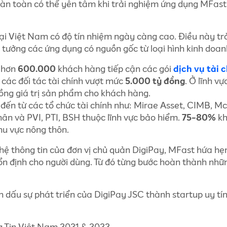
oàn toàn có thể yên tâm khi trải nghiệm ứng dụng MFast
) tại Việt Nam có độ tín nhiệm ngày càng cao. Điều này tr
n tưởng các ứng dụng có nguồn gốc từ loại hình kinh doan
 hơn
600.000
khách hàng tiếp cận các gói
dịch vụ tài 
 các đối tác tài chính vượt mức
5.000 tỷ đồng
. Ở lĩnh v
ồng giá trị sản phẩm cho khách hàng.
n từ các tổ chức tài chính như: Mirae Asset, CIMB, Mc
ân và PVI, PTI, BSH thuộc lĩnh vực bảo hiểm.
75-80%
k
hu vực nông thôn.
ệ thông tin của đơn vị chủ quản DigiPay, MFast hứa hẹn
 ổn định cho người dùng. Từ đó từng bước hoàn thành nhữ
 dấu sự phát triển của DigiPay JSC thành startup uy tín