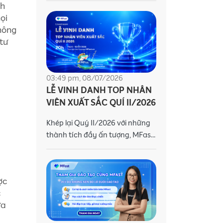
nh
tăng thu nhập. Trang bị kiến
ọi
thức và kỹ năng
thông
 tư
03:49 pm, 08/07/2026
LỄ VINH DANH TOP NHÂN
VIÊN XUẤT SẮC QUÍ II/2026
Khép lại Quý II/2026 với những
thành tích đầy ấn tượng, MFast
trân trọng ghi nhận và cảm ơn
sự nỗ lực, cống hiến không
ngừng của các MFasters trên
ợc
hành tr�
c
ữa