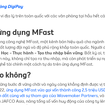
òng DigiPay
i địa lý trên toàn quốc với các văn phòng tại hầu hết c
 ứng dụng MFast
ng công nghệ MFast, một kênh bán hiệu quả cho ngành 
chất lượng đội ngũ và độ phủ rộng khắp toàn quốc. Người 
h
Học - Thực hành - Tạo thu nhập bền vững
. Bất kỳ ai,
h này, không chỉ tạo ra thu nhập, mà còn phát triển sự n
hề tài chính một cách tự do trên ứng dụng MFast.
ao không?
ững bước đi vững chãi và ngày càng khẳng định được vị 
022,
ứng dụng MFast vừa gọi vốn thành công 2,5 triệu US
 dắt cùng với sự tham gia của Wavemaker Partners
, và
à JAFCO Asia, nâng tổng số vốn huy động của công ty lên