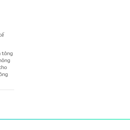
tế
n tảng
không
cho
hông