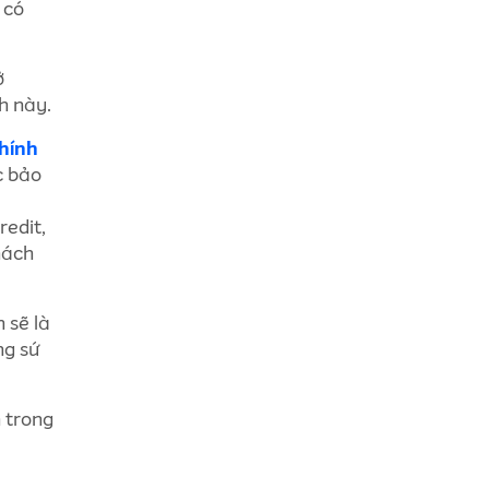
 có
ở
h này.
chính
ực bảo
redit,
hách
 sẽ là
ng sứ
 trong