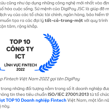
ứu cũng như áp dụng những công nghệ mới nhất vào đị
số hóa cuộc sống. Sứ mệnh của DigiPay JSC là giúp đỡ m
ịch vụ của các tổ chức tài chính, ngân hàng, bảo hiểm 
muốn tạo ra các đại lý
tất-cả-trong-một
với quy trình
tận tâm, rộng khắp.
 Fintech Việt Nam 2022 gọi tên DigiPay
 trong những đối tượng nằm trong số ít doanh nghiệp đư
thông tin theo tiêu chuẩn
ISO/IEC 27001:2013
từ tổ chứ
 lọt TOP 10 Doanh nghiệp Fintech
Việt Nam, một lần n
ị này.