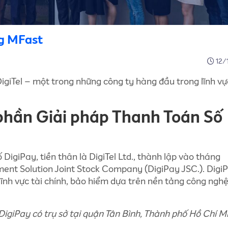
ng MFast
12/
 DigiTel – một trong những công ty hàng đầu trong lĩnh vự
 phần Giải pháp Thanh Toán Số
igiPay, tiền thân là DigiTel Ltd., thành lập vào tháng
yment Solution Joint Stock Company (DigiPay JSC.). Digi
o lĩnh vực tài chính, bảo hiểm dựa trên nền tảng công ngh
DigiPay có trụ sở tại quận Tân Bình, Thành phố Hồ Chí M