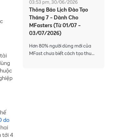
03:53 pm, 30/06/2026
Thông Báo Lịch Đào Tạo
Tháng 7 - Dành Cho
ác
MFasters (Từ 01/07 -
03/07/2026)
Hơn 80% người dùng mới của
MFast chưa biết cách tạo thu
tài
nhập với các sản phẩm đa dạng
dùng
và công cụ hỗ trợ mạnh mẽ trên
 thuộc
app MFast. Hiểu được điều đó,
ghiệp
MF
thế
D do
 hai
 tới 4