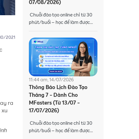
07/08/2026)
Chuỗi đào tạo online chỉ từ 30
phút/buổi – học để làm được
việc, biết cách lên đơn và gia
tăng thu nhập. Trang bị kiến
10/2021
thức và kỹ năng
c
11:44 am, 14/07/2026
Thông Báo Lịch Đào Tạo
Tháng 7 - Dành Cho
MFasters (Từ 13/07 -
Pay ra
ệ xu
17/07/2026)
Chuỗi đào tạo online chỉ từ 30
inh
phút/buổi – học để làm được
việc, biết cách lên đơn và gia