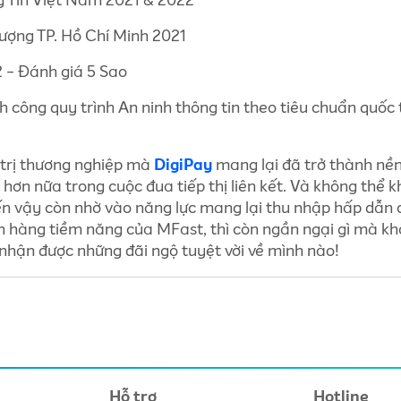
g Tin Việt Nam 2021 & 2022
ượng TP. Hồ Chí Minh 2021
 - Đánh giá 5 Sao
 công quy trình An ninh thông tin theo tiêu chuẩn quốc 
á trị thương nghiệp mà
DigiPay
mang lại đã trở thành nề
hơn nữa trong cuộc đua tiếp thị liên kết. Và không thể 
n vậy còn nhờ vào năng lực mang lại thu nhập hấp dẫn 
ch hàng tiềm năng của MFast, thì còn ngần ngại gì mà k
hận được những đãi ngộ tuyệt vời về mình nào!
Hỗ trợ
Hotline