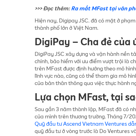
>>> Đọc thêm:
Ra mắt MFast tại văn ph
Hiện nay, Digipay JSC. đã có mặt ở phạm v
thành phố lớn ở Việt Nam.
DigiPay – Cha đẻ của
DigiPay JSC xây dựng và vận hành nền tả
chính, bảo hiểm với ưu điểm vượt trội là 
trên MFast được định hướng theo mô hìn
lĩnh vực nào, cũng có thể tham gia mô hìn
của bản thân thông qua việc thực hành ng
Lựa chọn MFast, tại s
Sau gần 3 năm thành lập, MFast đã có nh
của mình trên thương trường. Tháng 7/2
Quỹ đầu tư Ascend Vietnam Ventures dẫn
quỹ đầu tư ở vòng trước là Do Ventures v