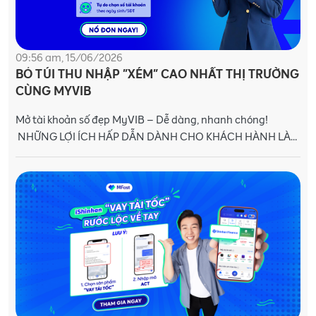
09:56 am, 15/06/2026
BỎ TÚI THU NHẬP "XÉM" CAO NHẤT THỊ TRƯỜNG
CÙNG MYVIB
Mở tài khoản số đẹp MyVIB – Dễ dàng, nhanh chóng!
NHỮNG LỢI ÍCH HẤP DẪN DÀNH CHO KHÁCH HÀNH LÀ
CHỦ SỞ HỮU VIB: Khách hàng từ 15 tuổi đều c