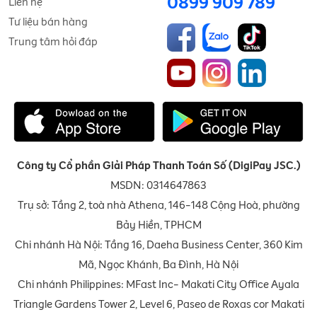
0899 909 789
Liên hệ
Tư liệu bán hàng
Trung tâm hỏi đáp
Công ty Cổ phần Giải Pháp Thanh Toán Số (DigiPay JSC.)
MSDN: 0314647863
Trụ sở: Tầng 2, toà nhà Athena, 146-148 Cộng Hoà, phường
Bảy Hiền, TPHCM
Chi nhánh Hà Nội: Tầng 16, Daeha Business Center, 360 Kim
Mã, Ngọc Khánh, Ba Đình, Hà Nội
Chi nhánh Philippines: MFast Inc- Makati City Office Ayala
Triangle Gardens Tower 2, Level 6, Paseo de Roxas cor Makati