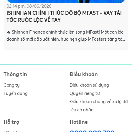
02:14 pm, 08/06/2026
ISHINHAN CHÍNH THỨC ĐỔ BỘ MFAST - VAY TÀI
TỐC RƯỚC LỘC VỀ TAY
🔥 Shinhan Finance chính thức lên sóng MFast! Một cơn lốc
doanh số mới đã xuất hiện, hứa hẹn giúp MFasters tăng tốc
chốt đơn và làm căng ví trong thời gian t
Thông tin
Điều khoản
Công ty
Điều khoản sử dụng
Tuyển dụng
Quyền riêng tư
Điều khoản chung về xử lý dữ
liệu cá nhân
Hỗ trợ
Hotline