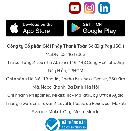
Công ty Cổ phần Giải Pháp Thanh Toán Số (DigiPay JSC.)
MSDN: 0314647863
Trụ sở: Tầng 2, toà nhà Athena, 146-148 Cộng Hoà, phường
Bảy Hiền, TPHCM
Chi nhánh Hà Nội: Tầng 16, Daeha Business Center, 360 Kim
Mã, Ngọc Khánh, Ba Đình, Hà Nội
Chi nhánh Philippines: MFast Inc- Makati City Office Ayala
Triangle Gardens Tower 2, Level 6, Paseo de Roxas cor Makati
Avenue, Makati City, Metro Manila