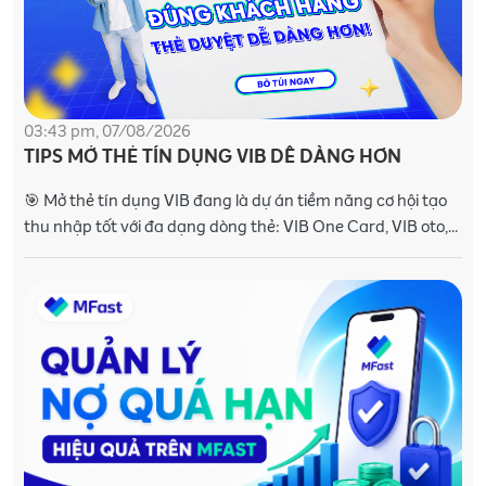
03:43 pm, 07/08/2026
TIPS MỞ THẺ TÍN DỤNG VIB DỄ DÀNG HƠN
🎯 Mở thẻ tín dụng VIB đang là dự án tiềm năng cơ hội tạo
thu nhập tốt với đa dạng dòng thẻ: VIB One Card, VIB oto,
VIB Max 👉 Muốn tăng tỷ lệ thẻ tín