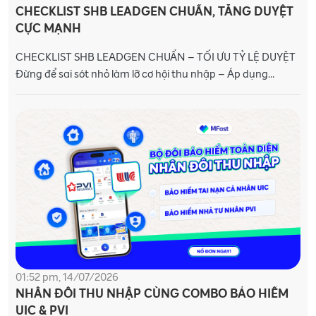
CHECKLIST SHB LEADGEN CHUẨN, TĂNG DUYỆT
CỰC MẠNH
CHECKLIST SHB LEADGEN CHUẨN – TỐI ƯU TỶ LỆ DUYỆT
Đừng để sai sót nhỏ làm lỡ cơ hội thu nhập – Áp dụng
Checklist ngay! Chúc các bạn thành
01:52 pm, 14/07/2026
NHÂN ĐÔI THU NHẬP CÙNG COMBO BẢO HIỂM
UIC & PVI